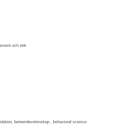
gement och etik
lidation, beteendevetenskap , behavioral science