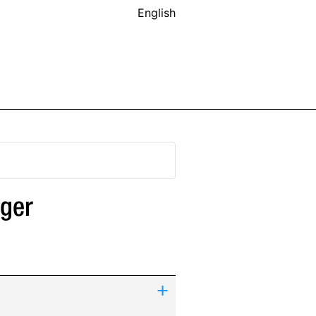
English
oger
+