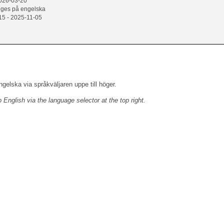
2026-03-20
 ges på engelska
15 - 2025-11-05
engelska via språkväljaren uppe till höger.
o English
via the language selector at the top right.