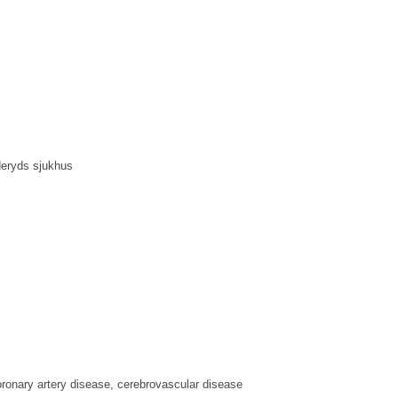
nderyds sjukhus
oronary artery disease, cerebrovascular disease