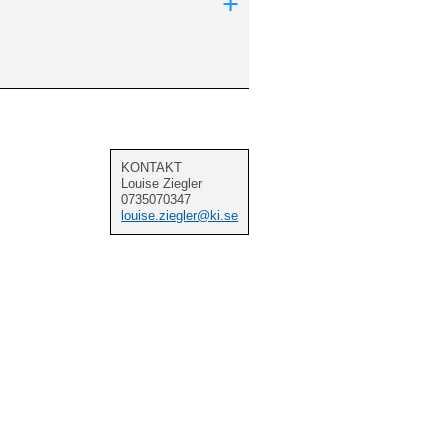
+
KONTAKT
Louise Ziegler
0735070347
louise.ziegler@ki.se