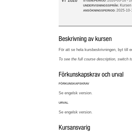
VT 2026
2026-03-16 - 
STUDIEPERIOD:
Kursen
UNDERVISNINGSSPRÅK:
2025-10-
ANSÖKNINGSPERIOD:
Beskrivning av kursen
För att se hela kursbeskrivningen, byt till 
To see the full course description, switch t
Förkunskapskrav och urval
FÖRKUNSKAPSKRAV
Se engelsk version.
URVAL
Se engelsk version.
Kursansvarig