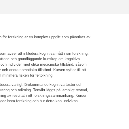
 för forskning är en komplex uppgift som påverkas av
som avser att inkludera kognitiva mått i sin forskning,
estteori och grundläggande kunskap om kognitiva
 och individer med olika medicinska tillstånd, såsom
och andra somatiska tillstånd. Kursen syftar till att
h minimera risken för feltolkning.
roducera vanligt förekommande kognitiva tester och
rering och tolkning. Tonvikt läggs på lämpligt testval,
lkning av resultat i ett forskningssammanhang. Kursen
opar inom forskning och hur detta kan undvikas.