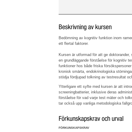
Beskrivning av kursen
Bedömning av kognitiv funktion inom ramen
ett flertal faktorer.
Kursen är utformad för att ge doktorander, 
en grundläggande förståelse för kognitiv t
funktioner hos både friska försökspersoner
kronisk smärta, endokrinologiska störningar 
stödja fördjupad tolkning av testresultat oc
Ytterligare ett syfte med kursen är att int
screeningbatterier, inklusive deras administ
förståelse för vad varje test mäter och to
tar också upp vanliga metodologiska fallgr
Förkunskapskrav och urval
FÖRKUNSKAPSKRAV