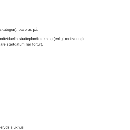
skategori), baseras på:
dividuella studieplan/forskning (enligt motivering).
are startdatum har förtur).
nderyds sjukhus