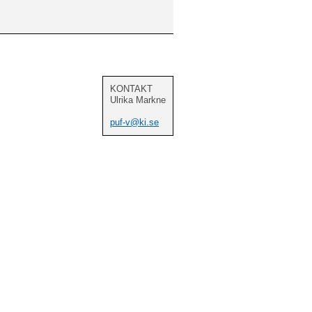
KONTAKT
Ulrika Markne
puf-v@ki.se