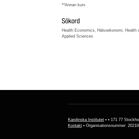
**Annan kurs
Sökord
Health Economics, Hälsoekonomi, Health c
Applied Sciences
Karolinska Institutet
• • 171 77 Stockho
Kontakt
• Organisationsnummer: 20210