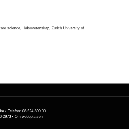
are science, Hälsovetenskap, Zurich University of
lm • Telefon: 08-524 800 00
0-2973 •
Om webbplatsen