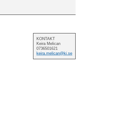
KONTAKT
Keira Melican
0736501621
keira.melican@ki.se