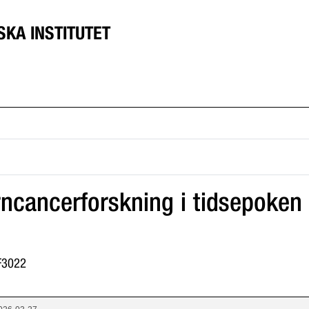
SKA INSTITUTET
arncancerforskning i tidsepoke
6F3022