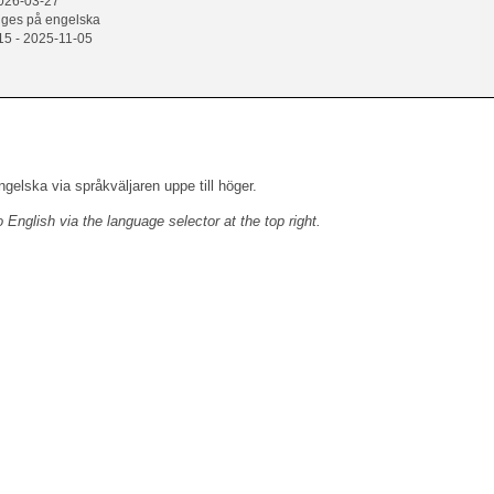
2026-03-27
 ges på engelska
15 - 2025-11-05
engelska via språkväljaren uppe till höger.
to English
via the language selector at the top right.