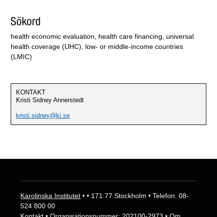
Sökord
health economic evaluation, health care financing, universal
health coverage (UHC), low- or middle-income countries
(LMIC)
KONTAKT
Kristi Sidney Annerstedt
kristi.sidney@ki.se
Karolinska Institutet
• • 171 77 Stockholm • Telefon: 08-
524 800 00
Kontakt
• Organisationsnummer: 202100-2973 •
Om